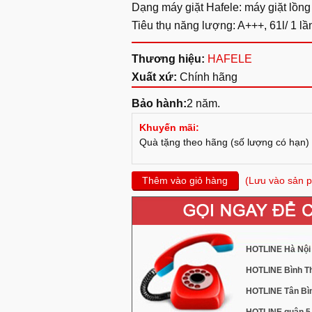
Dạng máy giặt Hafele: máy giặt lồn
Tiêu thụ năng lượng: A+++, 61l/ 1 lần
Thương hiệu:
HAFELE
Xuất xứ:
Chính hãng
Bảo hành:
2 năm.
Khuyến mãi:
Quà tặng theo hãng (số lượng có hạn)
Thêm vào giỏ hàng
(Lưu vào sản p
HOTLINE Hà Nội 
HOTLINE Bình Th
HOTLINE Tân Bìn