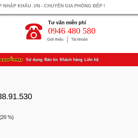
 NHẬP KHẨU .VN - CHUYÊN GIA PHÒNG BẾP !
Tư vấn miễn phí
0946 480 580
Giới thiệu
Tài khoản
Sử dụng
Bản tin
Khách hàng
Liên hệ
8.91.530
(
20 %
)