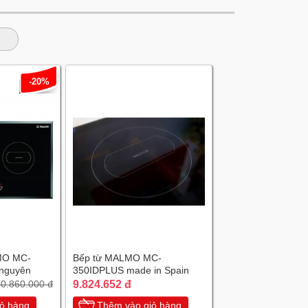
-20%
MO MC-
Bếp từ MALMO MC-
nguyên
350IDPLUS made in Spain
a
9.824.652 đ
0.860.000 đ
ỏ hàng
Thêm vào giỏ hàng