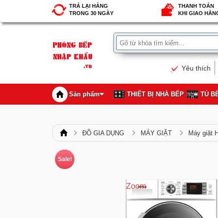
TRẢ LẠI HÀNG
THANH TOÁN
TRONG 30 NGÀY
KHI GIAO HÀN
Yêu thích
Sản phẩm
THIẾT BỊ NHÀ BẾP
TỦ B
ĐỒ GIA DỤNG
MÁY GIẶT
Máy giặt
Sale!
Zoom