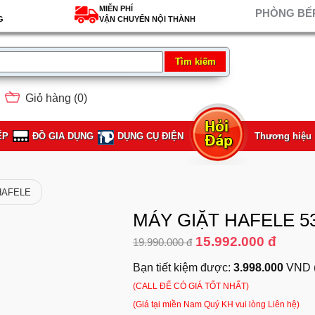
MIỄN PHÍ
PHÒNG BẾP
G
VẬN CHUYỂN NỘI THÀNH
Giỏ hàng (
0
)
ẾP
ĐỒ GIA DỤNG
DỤNG CỤ ĐIỆN
Thương hiệu
 HAFELE
MÁY GIẶT HAFELE 53
15.992.000 đ
19.990.000 đ
Bạn tiết kiệm được:
3.998.000
VND 
(CALL ĐỂ CÓ GIÁ TỐT NHẤT)
(Giá tại miền Nam Quý KH vui lòng Liên hệ)