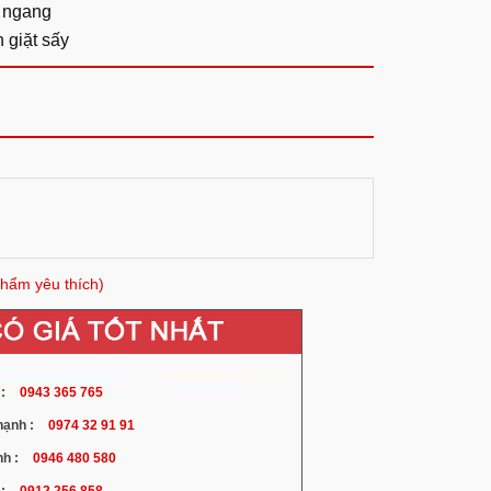
g ngang
 giặt sấy
hẩm yêu thích)
:
0943 365 765
ạnh :
0974 32 91 91
h :
0946 480 580