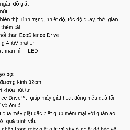
ngăn đồ giặt
phút
iển thị: Tình trạng, nhiệt độ, tốc độ quay, thời gian
 thêm tải
ổi than EcoSilence Drive
g AntiVibration
tử, màn hình LED
ạo bọt
i đường kính 32cm
ới khóa hút từ
nce Drive™: giúp máy giặt
hoạt động hiểu quả tối
ỉ và êm ái
ặt của máy giặt đặc biệt giúp mềm mại với quần áo
i quá trình vắt.
nhăn trong máy giặt giặt và sấy ở nhiệt độ bảo vệ