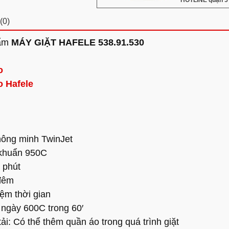
HOTLINE quận 5 
(0)
hẩm
MÁY GIẶT HAFELE 538.91.530
o
o Hafele
thông minh TwinJet
 khuẩn 950C
2 phút
 đêm
kiệm thời gian
ng ngày 600C trong 60′
ải: Có thể thêm quần áo trong quá trình giặt