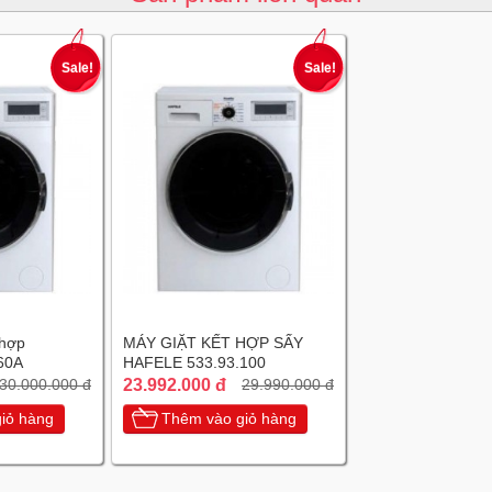
Sale!
Sale!
 hợp
MÁY GIẶT KẾT HỢP SẤY
60A
HAFELE 533.93.100
23.992.000 đ
30.000.000 đ
29.990.000 đ
iỏ hàng
Thêm vào giỏ hàng