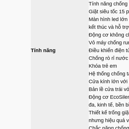
Tính năng chống 
Giặt siêu tốc 15 
Màn hình led lớn h
kết thúc và hỗ trợ
Động cơ không ch
Vỏ máy chống run
Tính năng
Điều khiển điện 
Chống rò rỉ nước
Khóa trẻ em
Hệ thống chống t
Cửa kính lớn vớ
Bản lề cửa trái v
Động cơ EcoSile
đa, kinh tế, bền b
Thiết kế trống gi
nhưng hiệu quá vớ
Chắc năng chống 