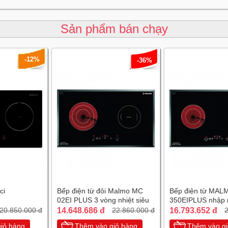
Sản phẩm bán chạy
-12%
-36%
ci
Bếp điện từ đôi Malmo MC
Bếp điện từ MAL
02EI PLUS 3 vòng nhiệt siêu
350EIPLUS nhập 
tiết kiệm điện
chiếc Tây Ban Nh
14.648.686 đ
16.793.652 đ
20.850.000 đ
22.860.000 đ
2
iỏ hàng
Thêm vào giỏ hàng
Thêm vào gi