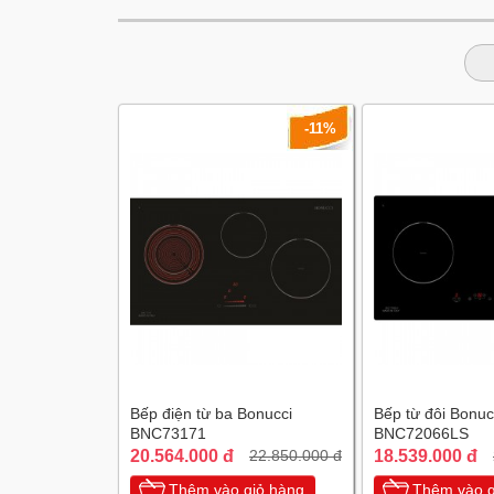
-11%
Bếp điện từ ba Bonucci
Bếp từ đôi Bonuc
BNC73171
BNC72066LS
20.564.000 đ
18.539.000 đ
22.850.000 đ
Thêm vào giỏ hàng
Thêm vào g