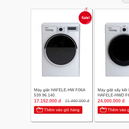
Sale!
Máy giặt HAFELE-HW F06A
Máy giặt sấy kết
539.96.140.
HAFELE-HWD F
533.91.100
17.192.000 đ
24.000.000 đ
21.490.000 đ
Thêm vào giỏ hàng
Thêm vào g