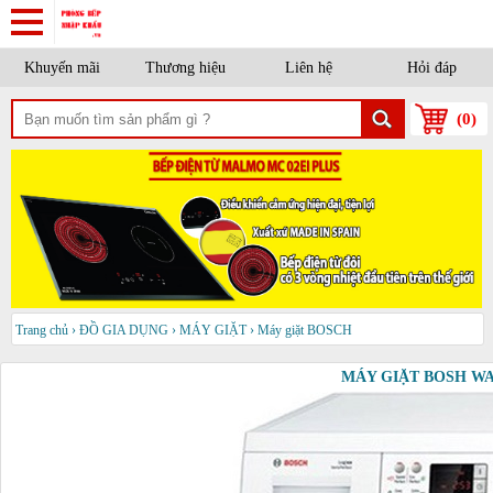
Khuyến mãi
Thương hiệu
Liên hệ
Hỏi đáp
(
0
)
Trang chủ
›
ĐỒ GIA DỤNG
›
MÁY GIẶT
›
Máy giặt BOSCH
MÁY GIẶT BOSH WA