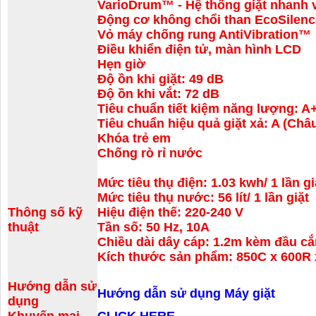
VarioDrum™ - Hệ thống giặt nhanh 
Động cơ không chổi than EcoSilen
Vỏ máy chống rung AntiVibration™
Điều khiển điện tử, màn hình LCD
Hẹn giờ
Độ ồn khi giặt: 49 dB
Độ ồn khi vắt: 72 dB
Tiêu chuẩn tiết kiệm năng lượng: A
Tiêu chuẩn hiệu quả giặt xả: A (Ch
Khóa trẻ em
Chống rò rỉ nước
Mức tiêu thụ điện: 1.03 kwh/ 1 lần gi
Mức tiêu thụ nước: 56 lít/ 1 lần giặt
Thông số kỹ
Hiệu điện thế: 220-240 V
thuật
Tần số: 50 Hz, 10A
Chiều dài dây cáp: 1.2m kèm đầu că
Kích thước sản phẩm: 850C x 600R
Hướng dẫn sử
Hướng dẫn sử dụng Máy giặt
dụng
Khuyến mại
CLICK HERE