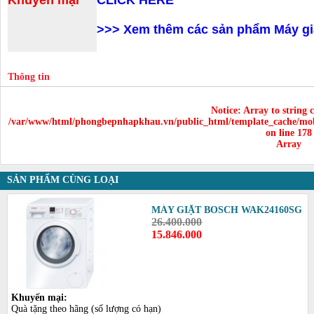
>>>
Xem thêm các sản phẩm Máy gi
Thông tin
Notice
: Array to string 
/var/www/html/phongbepnhapkhau.vn/public_html/template_cache/mob
on line
178
Array
SẢN PHẨM CÙNG LOẠI
MÁY GIẶT BOSCH WAK24160SG
26.400.000
15.846.000
Khuyến mại:
Quà tặng theo hãng (số lượng có hạn)