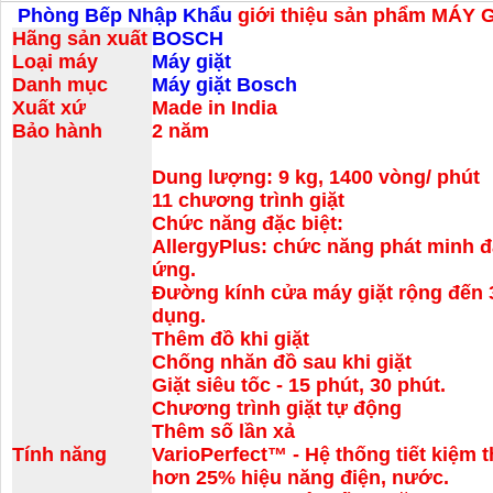
Phòng Bếp Nhập Khẩu
giới thiệu sản phẩm
MÁY G
Hãng sản xuất
BOSCH
Loại máy
Máy giặt
Danh mục
Máy giặt Bosch
Xuất xứ
Made in India
Bảo hành
2 năm
Dung lượng: 9 kg, 1400 vòng/ phút
11 chương trình giặt
Chức năng đặc biệt:
AllergyPlus: chức năng phát minh đ
ứng.
Đường kính cửa máy giặt rộng đến 
dụng.
Thêm đồ khi giặt
Chống nhăn đồ sau khi giặt
Giặt siêu tốc - 15 phút, 30 phút.
Chương trình giặt tự động
Thêm số lần xả
Tính năng
VarioPerfect™ - Hệ thống tiết kiệm 
hơn 25% hiệu năng điện, nước.