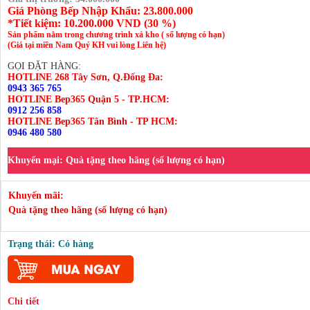
Giá Phòng Bếp Nhập Khẩu: 23.800.000
*Tiết kiệm:
10.200.000
VND (
30 %
)
Sản phẩm nằm trong chương trình xả kho ( số lượng có hạn)
(Giá tại miền Nam Quý KH vui lòng Liên hệ)
GỌI ĐẶT HÀNG:
HOTLINE 268 Tây Sơn, Q.Đống Đa:
0943 365 765
HOTLINE Bep365 Quận 5 - TP.HCM:
0912 256 858
HOTLINE Bep365 Tân Bình - TP HCM:
0946 480 580
Khuyến mại:
Quà tặng theo hãng (số lượng có hạn)
Khuyến mãi:
Quà tặng theo hãng (số lượng có hạn)
Trạng thái: Có hàng
Chi tiết