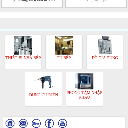
cấp Malmo và Bonucci
TỦ BẾP
ĐỒ GIA DỤNG
THIẾT BỊ NHÀ BẾP
PHÒNG TẮM NHẬP
DỤNG CỤ ĐIỆN
KHẨU