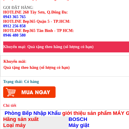
GỌI ĐẶT HÀNG:
HOTLINE 268 Tây Sơn, Q.Đống Đa:
0943 365 765
HOTLINE Bep365 Quận 5 - TP.HCM:
0912 256 858
HOTLINE Bep365 Tân Bình - TP HCM:
0946 480 580
Khuyến mại:
Quà tặng theo hãng (số lượng có hạn)
Khuyến mãi:
Quà tặng theo hãng (số lượng có hạn)
Trạng thái: Có hàng
Chi tiết
Phòng Bếp Nhập Khẩu
giới thiệu sản phẩm
MÁY 
Hãng sản xuất
BOSCH
Loại máy
Máy giặt