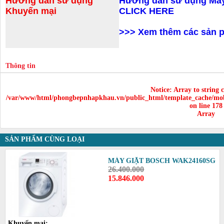
Hướng dẫn sử dụng
Hướng dẫn sử dụng Máy
Khuyến mại
CLICK HERE
>>>
Xem thêm các sản p
Thông tin
Notice
: Array to string 
/var/www/html/phongbepnhapkhau.vn/public_html/template_cache/mob
on line
178
Array
SẢN PHẨM CÙNG LOẠI
MÁY GIẶT BOSCH WAK24160SG
26.400.000
15.846.000
Khuyến mại: