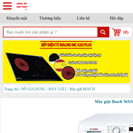
Khuyến mãi
Thương hiệu
Liên hệ
Hỏi đáp
(
0
)
Trang chủ
›
ĐỒ GIA DỤNG
›
MÁY GIẶT
›
Máy giặt BOSCH
Máy giặt Bosch WA