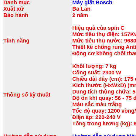
Danh mục
Máy giặt Bosch
Xuất xứ
Ba Lan
Bảo hành
2 năm
Hiệu quả của spin C
Mức tiêu thụ điện: 157
Tính năng
Mức tiêu thụ nước: 968
Thiết kế chống rung Ant
Động cơ không chổi th
Khối lượng: 7 kg
Công suất: 2300 W
Chiều dài dây (cm): 175
Kích thước (HxWxD) (mm
Dung tích thùng chứa: 5
Thông số kỹ thuật
Độ ồn khi quay: 56 - 75 
Màu sắc màu trắng
Tốc độ quay: 1200 vòng/
Điện áp: 220-240 V
Tổng trọng lượng (kg): 