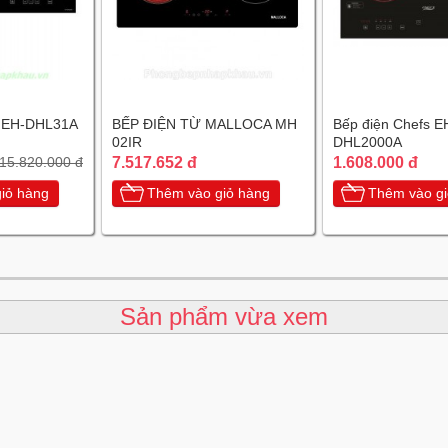
s EH-DHL31A
BẾP ĐIỆN TỪ MALLOCA MH
Bếp điện Chefs E
02IR
DHL2000A
7.517.652 đ
1.608.000 đ
15.820.000 đ
iỏ hàng
Thêm vào giỏ hàng
Thêm vào gi
Sản phẩm vừa xem