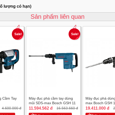
số lượng có hạn)
Sản phẩm liên quan
Sale!
Sale!
g Cầm Tay
Máy đục phá cầm tay dùng
Máy đục phá dùn
mũi SDS-max Bosch GSH 11
max Bosch GSH 
E
11.594.562 đ
19.411.000 đ
4.600.000 đ
16.563.660 đ
2