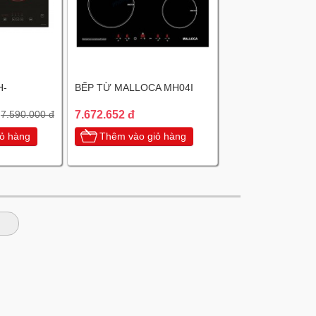
H-
BẾP TỪ MALLOCA MH04I
7.672.652 đ
7.590.000 đ
ỏ hàng
Thêm vào giỏ hàng