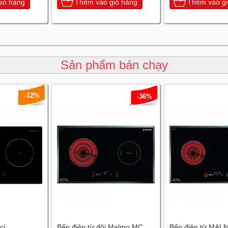
iỏ hàng
Thêm vào giỏ hàng
Thêm vào gi
Sản phẩm bán chạy
-12%
-36%
ci
Bếp điện từ đôi Malmo MC
Bếp điện từ MAL