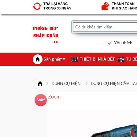
TRẢ LẠI HÀNG
THANH TOÁN
TRONG 30 NGÀY
KHI GIAO HÀN
Yêu thích
Sản phẩm
THIẾT BỊ NHÀ BẾP
TỦ B
DỤNG CỤ ĐIỆN
DỤNG CỤ ĐIỆN CẦM TA
Zoom
Sale!