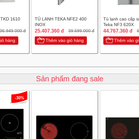
 TKD 1610
TỦ LẠNH TEKA NFE2 400
Tủ lạnh cao cấp s
INOX
Teka NF3 620X
25.407.360 đ
44.767.360 đ
36.949.000 đ
39.699.000 đ
6
iỏ hàng
Thêm vào giỏ hàng
Thêm vào gi
Sản phẩm đang sale
-30%