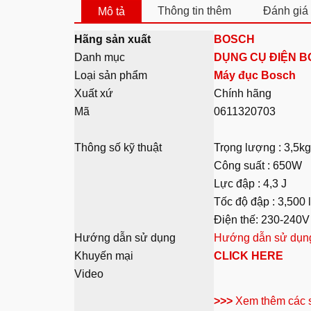
Thông tin thêm
Đánh giá 
Mô tả
Hãng sản xuất
BOSCH
Danh mục
DỤNG CỤ ĐIỆN 
Loại sản phẩm
Máy đục Bosch
Xuất xứ
Chính hãng
Mã
0611320703
Thông số kỹ thuật
Trọng lượng : 3,5kg
Công suất : 650W
Lực đập : 4,3 J
Tốc độ đập : 3,500 l
Điện thế: 230-240V
Hướng dẫn sử dụng
Hướng dẫn sử dụn
Khuyến mại
CLICK HERE
Video
>>>
Xem thêm các 