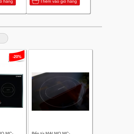
ỏ hàng
Thêm vào giỏ hàng
-20%
MO MC-
Bếp từ MALMO MC-