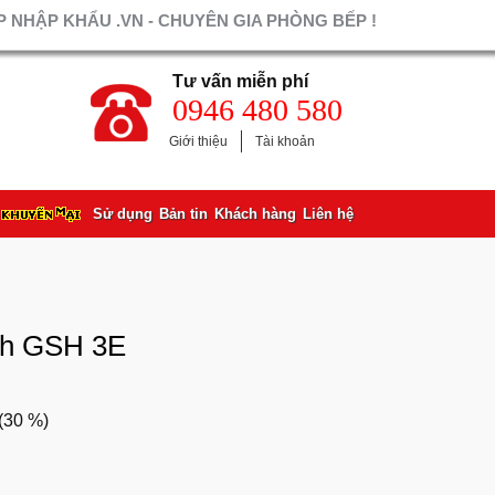
 NHẬP KHẨU .VN - CHUYÊN GIA PHÒNG BẾP !
Tư vấn miễn phí
0946 480 580
Giới thiệu
Tài khoản
Sử dụng
Bản tin
Khách hàng
Liên hệ
ch GSH 3E
(
30 %
)