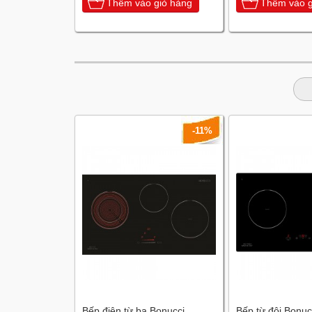
Thêm vào giỏ hàng
Thêm vào g
-11%
Bếp điện từ ba Bonucci
Bếp từ đôi Bonuc