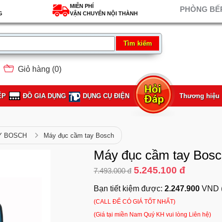
MIỄN PHÍ
PHÒNG BẾP
G
VẬN CHUYỂN NỘI THÀNH
Giỏ hàng (
0
)
ẾP
ĐỒ GIA DỤNG
DỤNG CỤ ĐIỆN
Thương hiệu
Y BOSCH
Máy đục cầm tay Bosch
Máy đục cầm tay Bos
5.245.100 đ
7.493.000 đ
Bạn tiết kiệm được:
2.247.900
VND 
(CALL ĐỂ CÓ GIÁ TỐT NHẤT)
(Giá tại miền Nam Quý KH vui lòng Liên hệ)