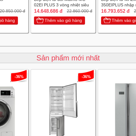
02EI PLUS 3 vòng nhiệt siêu
350EIPLUS nhập 
tiết kiệm điện
chiếc Tây Ban Nh
14.648.686 đ
16.793.652 đ
20.850.000 đ
22.860.000 đ
2
iỏ hàng
Thêm vào giỏ hàng
Thêm vào gi
Sản phẩm mới nhất
-36%
-36%