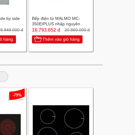
ide by side
Bếp điện từ MALMO MC-
350EIPLUS nhập nguyên
chiếc Tây Ban Nha
16.793.652 đ
9.949.000 đ
20.860.000 đ
ỏ hàng
Thêm vào giỏ hàng
-79%