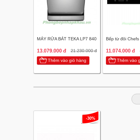
MÁY RỬA BÁT TEKA LP7 840
Bếp từ đôi Chef
13.079.000 đ
11.074.000 đ
21.230.000 đ
Thêm vào giỏ hàng
Thêm vào g
-30%