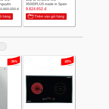
nguyên
350IDPLUS made in Spain
a
9.824.652 đ
0.860.000 đ
ỏ hàng
Thêm vào giỏ hàng
-36%
-20%