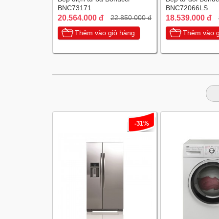
BNC73171
BNC72066LS
20.564.000 đ
18.539.000 đ
22.850.000 đ
Thêm vào giỏ hàng
Thêm vào g
-31%