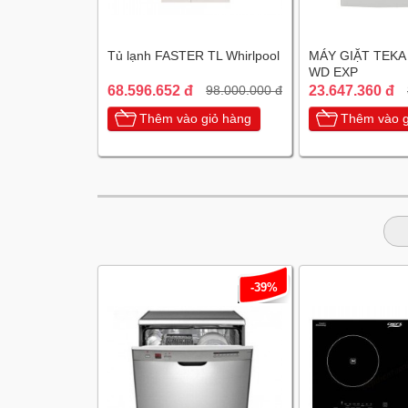
Tủ lạnh FASTER TL Whirlpool
MÁY GIẶT TEKA
WD EXP
68.596.652 đ
23.647.360 đ
98.000.000 đ
Thêm vào giỏ hàng
Thêm vào g
-39%