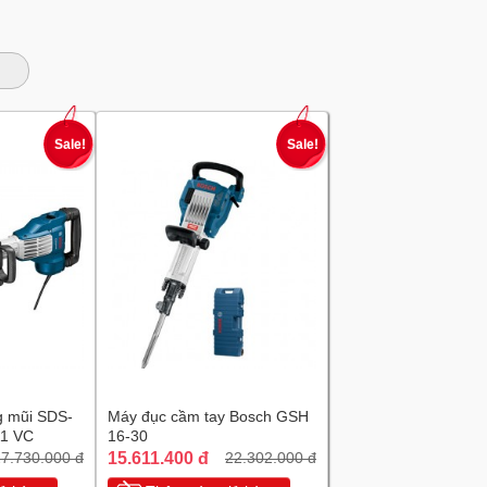
Sale!
Sale!
g mũi SDS-
Máy đục cầm tay Bosch GSH
11 VC
16-30
15.611.400 đ
7.730.000 đ
22.302.000 đ