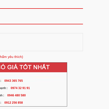
hẩm yêu thích)
:
0943 365 765
ạnh :
0974 32 91 91
h :
0946 480 580
:
0912 256 858