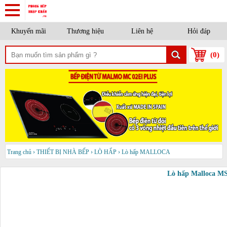
Khuyến mãi
Thương hiệu
Liên hệ
Hỏi đáp
(
0
)
Trang chủ
›
THIẾT BỊ NHÀ BẾP
›
LÒ HẤP
›
Lò hấp MALLOCA
Lò hấp Malloca M