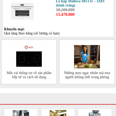
Lò hấp Malloca MST35 – IX03
(kính trắng)
18.200.000
15.470.000
Khuyến mại:
Quà tặng theo hãng (số lượng có hạn)
Một vài thông tin về sản phẩm
Những mẹo ngạc nhiên mà mọi
bếp từ và cách sử dụng
người không biết trong phòng
bếp của mình