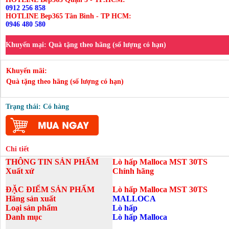
0912 256 858
HOTLINE Bep365 Tân Bình - TP HCM:
0946 480 580
Khuyến mại:
Quà tặng theo hãng (số lượng có hạn)
Khuyến mãi:
Quà tặng theo hãng (số lượng có hạn)
Trạng thái: Có hàng
Chi tiết
THÔNG TIN SẢN PHẨM
Lò hấp Malloca MST 30TS
Xuất xứ
Chính hãng
ĐẶC ĐIỂM SẢN PHẨM
Lò
hấp Malloca MST 30TS
Hãng sản xuất
MALLOCA
Loại sản phẩm
Lò hấp
Danh mục
Lò hấp Malloca