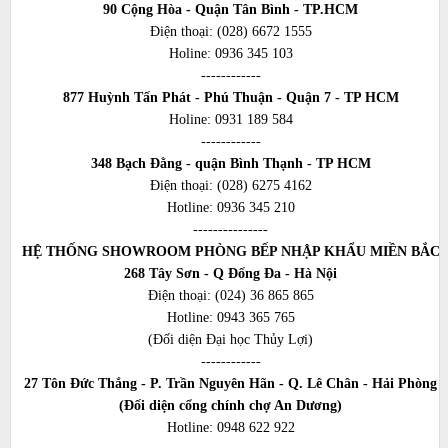
90 Cộng Hòa - Quận Tân Bình - TP.HCM
Điện thoại:
(028) 6672 1555
Holine:
0936 345 103
------------
877 Huỳnh Tấn Phát - Phú Thuận - Quận 7 - TP HCM
Holine:
0931 189 584
------------
348 Bạch Đằng - quận Bình Thạnh - TP HCM
Điện thoại:
(028) 6275 4162
Hotline:
0936 345 210
---------------
HỆ THỐNG SHOWROOM PHÒNG BẾP NHẬP KHẨU MIỀN BẮC
268 Tây Sơn - Q Đống Đa - Hà Nội
Điện thoại:
(024) 36 865 865
Hotline:
0943 365 765
(Đối diện Đại học Thủy Lợi)
------------
27 Tôn Đức Thắng - P. Trần Nguyên Hãn - Q. Lê Chân - Hải Phòng
(Đối diện cổng chính chợ An Dương)
Hotline:
0948 622 922