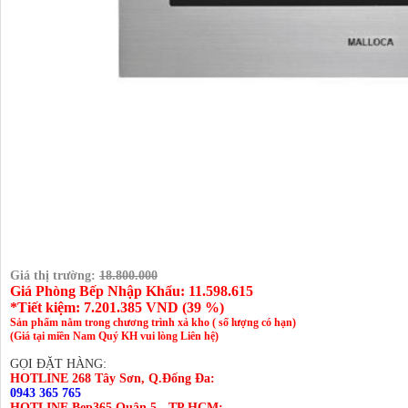
Giá thị trường:
18.800.000
Giá Phòng Bếp Nhập Khẩu: 11.598.615
*Tiết kiệm:
7.201.385
VND (
39 %
)
Sản phẩm nằm trong chương trình xả kho ( số lượng có hạn)
(Giá tại miền Nam Quý KH vui lòng Liên hệ)
GỌI ĐẶT HÀNG:
HOTLINE 268 Tây Sơn, Q.Đống Đa:
0943 365 765
HOTLINE Bep365 Quận 5 - TP.HCM: