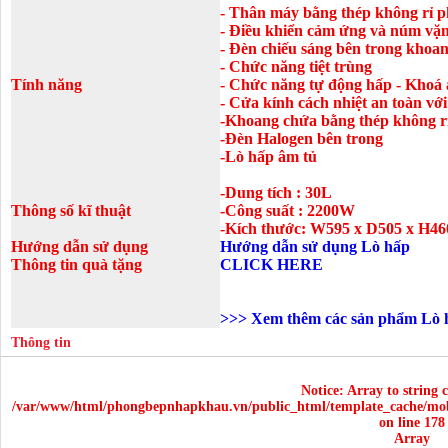
- Thân máy bằng thép không rỉ ph
- Điều khiển cảm ứng và núm vă
- Đèn chiếu sáng bên trong khoan
- Chức năng tiệt trùng
Tính năng
- Chức năng tự động hấp - Khoá a
- Cửa kính cách nhiệt an toàn vớ
-Khoang chứa bằng thép không r
-Đèn Halogen bên trong
-Lò hấp âm tủ
-Dung tích : 30L
Thông số kĩ thuật
-Công suất : 2200W
-Kích thước: W595 x D505 x H
Hướng dẫn sử dụng
Hướng dẫn sử dụng Lò hấp
Thông tin quà tặng
CLICK HERE
>>>
Xem thêm các sản phẩm L
Thông tin
Notice
: Array to string 
/var/www/html/phongbepnhapkhau.vn/public_html/template_cache/mob
on line
178
Array