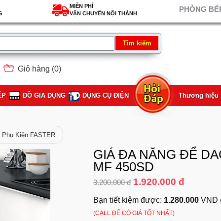
MIỄN PHÍ
PHÒNG BẾP
G
VẬN CHUYỂN NỘI THÀNH
Giỏ hàng (
0
)
ẾP
ĐỒ GIA DỤNG
DỤNG CỤ ĐIỆN
Thương hiệu
Phụ Kiện FASTER
GIÁ ĐA NĂNG ĐỂ DAO
MF 450SD
1.920.000 đ
3.200.000 đ
Bạn tiết kiệm được:
1.280.000
VND 
(CALL ĐỂ CÓ GIÁ TỐT NHẤT)