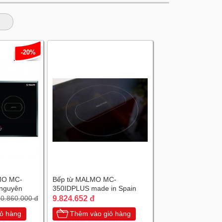
-20%
MO MC-
Bếp từ MALMO MC-
nguyên
350IDPLUS made in Spain
a
9.824.652 đ
0.860.000 đ
ỏ hàng
Thêm vào giỏ hàng