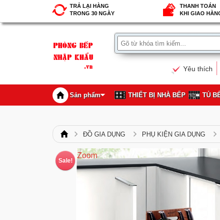
TRẢ LẠI HÀNG
THANH TOÁN
TRONG 30 NGÀY
KHI GIAO HÀN
Yêu thích
Sản phẩm
THIẾT BỊ NHÀ BẾP
TỦ B
ĐỒ GIA DỤNG
PHỤ KIỆN GIA DỤNG
Zoom
Sale!