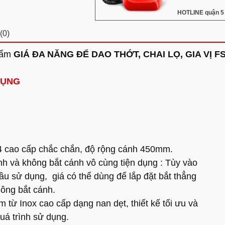
HOTLINE quận 5 
(0)
phẩm
GIÁ ĐA NĂNG ĐỂ DAO THỚT, CHAI LỌ, GIA VỊ F
DỤNG
04 cao cấp chắc chắn, độ rộng cánh 450mm.
nh và không bắt cánh vô cùng tiện dụng : Tùy vào
ầu sử dụng, giá có thể dùng để lắp đặt bắt thẳng
hông bắt cánh.
 từ Inox cao cấp dạng nan dẹt, thiết kế tối ưu và
quá trình sử dụng.