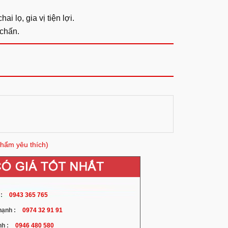
i lọ, gia vị tiện lợi.
 chấn.
hẩm yêu thích)
:
0943 365 765
ạnh :
0974 32 91 91
h :
0946 480 580