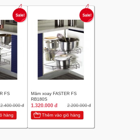
Sale!
Sale!
R FS
Mâm xoay FASTER FS
RB180S
1.320.000 đ
2.400.000 đ
2.200.000 đ
ỏ hàng
Thêm vào giỏ hàng