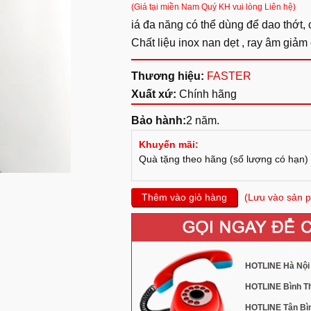
(Giá tại miền Nam Quý KH vui lòng Liên hệ)
iá đa năng có thể dùng để dao thớt, cha
Chất liệu inox nan dẹt , ray âm giảm
Thương hiệu:
FASTER
Xuất xứ:
Chính hãng
Bảo hành:
2 năm.
Khuyến mãi:
Quà tặng theo hãng (số lượng có hạn)
Thêm vào giỏ hàng
(Lưu vào sản p
HOTLINE Hà Nội 
HOTLINE Bình Th
HOTLINE Tân Bìn