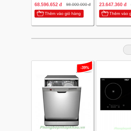
68.596.652 đ
23.647.360 đ
98.000.000 đ
Thêm vào giỏ hàng
Thêm vào g
-39%