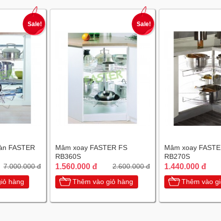
Sale!
Sale!
oàn FASTER
Mâm xoay FASTER FS
Mâm xoay FASTE
RB360S
RB270S
1.560.000 đ
1.440.000 đ
7.000.000 đ
2.600.000 đ
iỏ hàng
Thêm vào giỏ hàng
Thêm vào gi