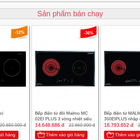
Sản phẩm bán chạy
-12%
-36%
ci
Bếp điện từ đôi Malmo MC
Bếp điện từ MAL
02EI PLUS 3 vòng nhiệt siêu
350EIPLUS nhập 
tiết kiệm điện
chiếc Tây Ban Nh
14.648.686 đ
16.793.652 đ
20.850.000 đ
22.860.000 đ
2
iỏ hàng
Thêm vào giỏ hàng
Thêm vào gi