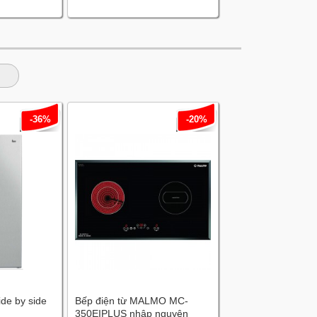
-36%
-20%
ide by side
Bếp điện từ MALMO MC-
350EIPLUS nhập nguyên