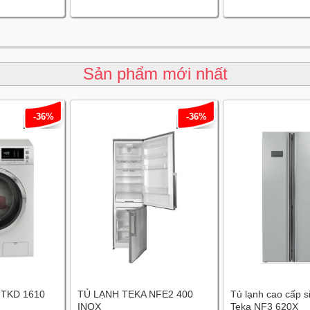
Sản phẩm mới nhất
-36%
-36%
 TKD 1610
TỦ LẠNH TEKA NFE2 400
Tủ lạnh cao cấp s
INOX
Teka NF3 620X