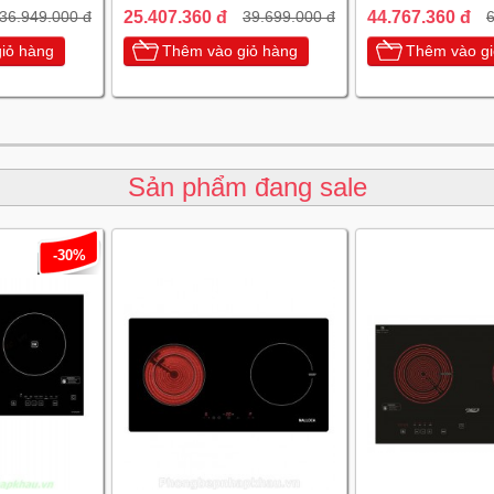
25.407.360 đ
44.767.360 đ
36.949.000 đ
39.699.000 đ
6
iỏ hàng
Thêm vào giỏ hàng
Thêm vào gi
Sản phẩm đang sale
-30%