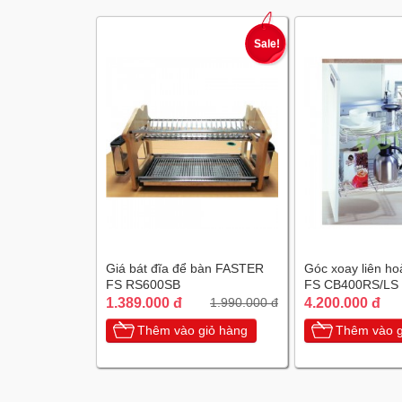
Sale!
Giá bát đĩa để bàn FASTER
Góc xoay liên h
FS RS600SB
FS CB400RS/LS
1.389.000 đ
4.200.000 đ
1.990.000 đ
Thêm vào giỏ hàng
Thêm vào g