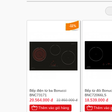
-11%
Bếp điện từ ba Bonucci
Bếp từ đôi Bonuc
BNC73171
BNC72066LS
20.564.000 đ
18.539.000 đ
22.850.000 đ
Thêm vào giỏ hàng
Thêm vào g