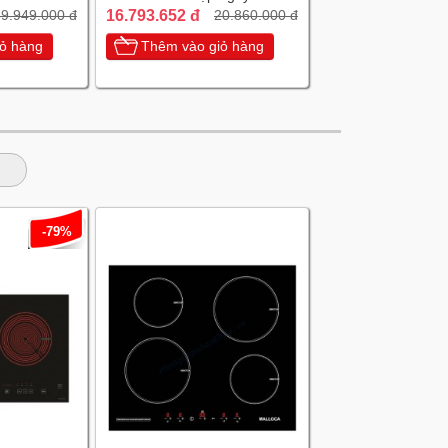
chiếc Tây Ban Nha
16.793.652 đ
9.949.000 đ
20.860.000 đ
ỏ hàng
Thêm vào giỏ hàng
-79%