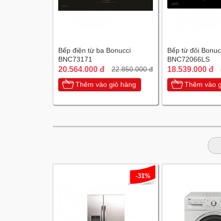
Bếp điện từ ba Bonucci
Bếp từ đôi Bonuc
BNC73171
BNC72066LS
20.564.000 đ
18.539.000 đ
22.850.000 đ
Thêm vào giỏ hàng
Thêm vào g
-31%