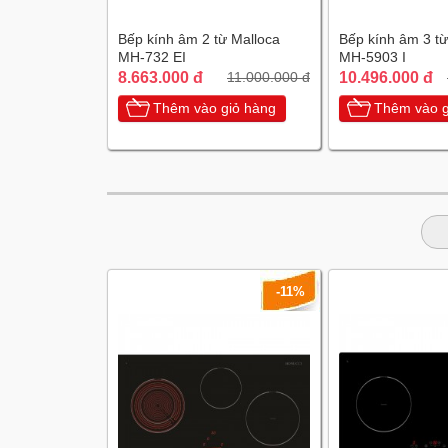
Bếp kính âm 2 từ Malloca
Bếp kính âm 3 từ
MH-732 EI
MH-5903 I
8.663.000 đ
10.496.000 đ
11.000.000 đ
Thêm vào giỏ hàng
Thêm vào g
-11%