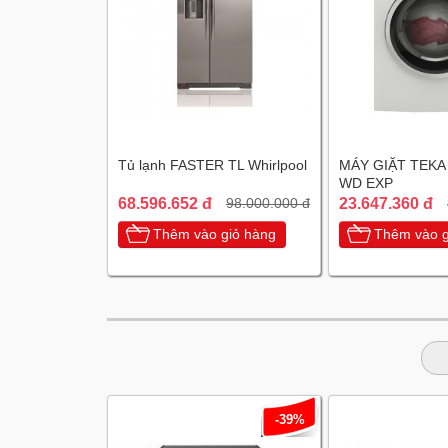
Tủ lạnh FASTER TL Whirlpool
MÁY GIẶT TEKA
WD EXP
68.596.652 đ
23.647.360 đ
98.000.000 đ
Thêm vào giỏ hàng
Thêm vào g
-39%