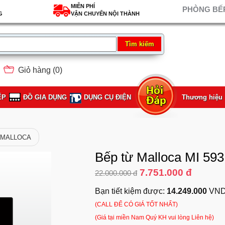
MIỄN PHÍ
PHÒNG BẾP
G
VẬN CHUYỂN NỘI THÀNH
Giỏ hàng (
0
)
ẾP
ĐỒ GIA DỤNG
DỤNG CỤ ĐIỆN
Thương hiệu
ừ MALLOCA
Bếp từ Malloca MI 59
7.751.000 đ
22.000.000 đ
Bạn tiết kiệm được:
14.249.000
VND
(CALL ĐỂ CÓ GIÁ TỐT NHẤT)
(Giá tại miền Nam Quý KH vui lòng Liên hệ)