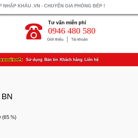
 NHẬP KHẨU .VN - CHUYÊN GIA PHÒNG BẾP !
Tư vấn miễn phí
0946 480 580
Giới thiệu
Tài khoản
Sử dụng
Bản tin
Khách hàng
Liên hệ
3 BN
 (
65 %
)