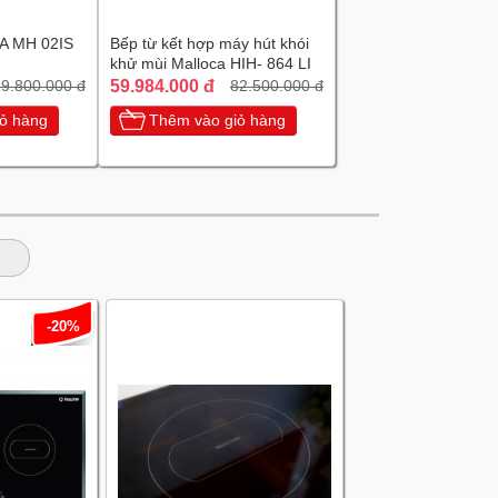
A MH 02IS
Bếp từ kết hợp máy hút khói
khử mùi Malloca HIH- 864 LI
59.984.000 đ
9.800.000 đ
82.500.000 đ
ỏ hàng
Thêm vào giỏ hàng
-20%