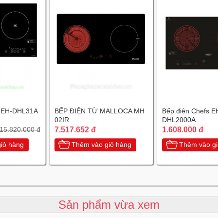
s EH-DHL31A
BẾP ĐIỆN TỪ MALLOCA MH
Bếp điện Chefs E
02IR
DHL2000A
7.517.652 đ
1.608.000 đ
15.820.000 đ
iỏ hàng
Thêm vào giỏ hàng
Thêm vào gi
Sản phẩm vừa xem