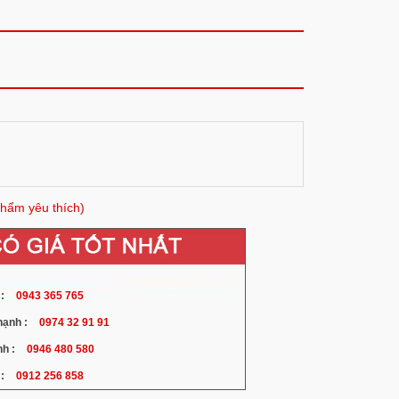
hẩm yêu thích)
:
0943 365 765
ạnh :
0974 32 91 91
h :
0946 480 580
:
0912 256 858