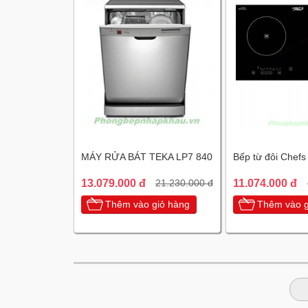
MÁY RỬA BÁT TEKA LP7 840
Bếp từ đôi Chef
13.079.000 đ
11.074.000 đ
21.230.000 đ
Thêm vào giỏ hàng
Thêm vào g