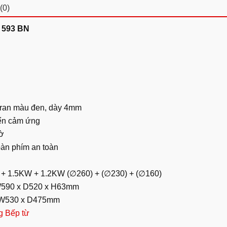
(0)
I 593 BN
ceran màu đen, dày 4mm
iển cảm ứng
iờ
àn phím an toàn
W + 1.5KW + 1.2KW (∅260) + (∅230) + (∅160)
 W590 x D520 x H63mm
á: W530 x D475mm
g Bếp từ