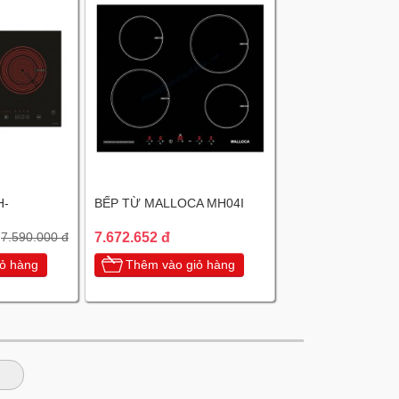
H-
BẾP TỪ MALLOCA MH04I
7.672.652 đ
7.590.000 đ
ỏ hàng
Thêm vào giỏ hàng