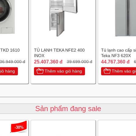
 TKD 1610
TỦ LẠNH TEKA NFE2 400
Tủ lạnh cao cấp s
INOX
Teka NF3 620X
25.407.360 đ
44.767.360 đ
36.949.000 đ
39.699.000 đ
6
iỏ hàng
Thêm vào giỏ hàng
Thêm vào gi
Sản phẩm đang sale
-30%