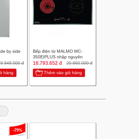
ide by side
Bếp điện từ MALMO MC-
350EIPLUS nhập nguyên
chiếc Tây Ban Nha
16.793.652 đ
9.949.000 đ
20.860.000 đ
ỏ hàng
Thêm vào giỏ hàng
-79%