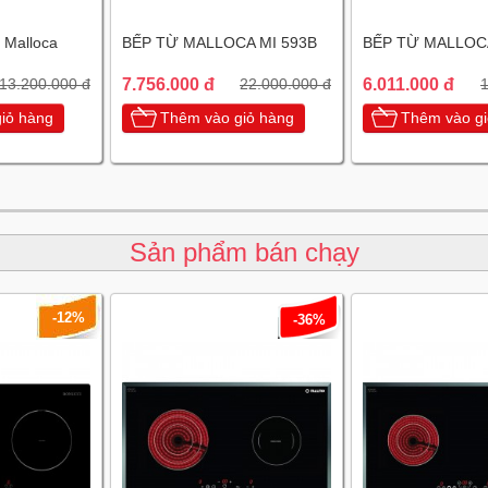
 Malloca
BẾP TỪ MALLOCA MI 593B
BẾP TỪ MALLOC
7.756.000 đ
6.011.000 đ
13.200.000 đ
22.000.000 đ
1
iỏ hàng
Thêm vào giỏ hàng
Thêm vào gi
Sản phẩm bán chạy
-12%
-36%