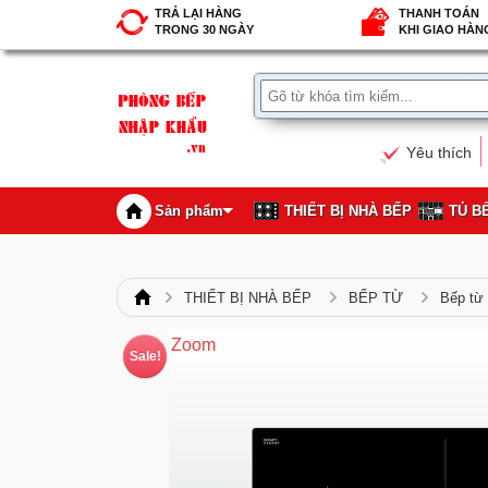
TRẢ LẠI HÀNG
THANH TOÁN
TRONG 30 NGÀY
KHI GIAO HÀN
Yêu thích
Sản phẩm
THIẾT BỊ NHÀ BẾP
TỦ B
THIẾT BỊ NHÀ BẾP
BẾP TỪ
Bếp t
Zoom
Sale!