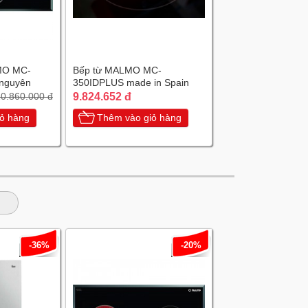
MO MC-
Bếp từ MALMO MC-
nguyên
350IDPLUS made in Spain
a
9.824.652 đ
0.860.000 đ
ỏ hàng
Thêm vào giỏ hàng
-36%
-20%