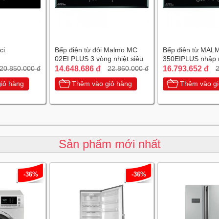
ci
Bếp điện từ đôi Malmo MC
Bếp điện từ MAL
02EI PLUS 3 vòng nhiệt siêu
350EIPLUS nhập 
tiết kiệm điện
chiếc Tây Ban Nh
14.648.686 đ
16.793.652 đ
20.850.000 đ
22.860.000 đ
2
iỏ hàng
Thêm vào giỏ hàng
Thêm vào gi
Sản phẩm mới nhất
-36%
-36%