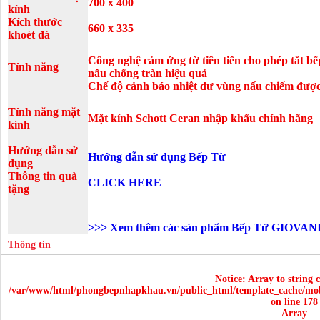
700 x 400
kính
Kích thước
660 x 335
khoét đá
Công nghệ cảm ứng từ tiên tiến cho phép tắt bế
Tính năng
nấu chống tràn hiệu quả
Chế độ cảnh báo nhiệt dư vùng nấu chiếm được
Tính năng mặt
Mặt kính Schott Ceran nhập khẩu chính hãng
kính
Hướng dẫn sử
Hướng dẫn sử dụng Bếp Từ
dụng
Thông tin quà
CLICK HERE
tặng
>>>
Xem thêm các sản phẩm Bếp Từ GIOVANI
Thông tin
Notice
: Array to string 
/var/www/html/phongbepnhapkhau.vn/public_html/template_cache/mob
on line
178
Array