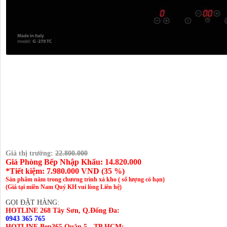
Giá thị trường:
22.800.000
Giá Phòng Bếp Nhập Khẩu: 14.820.000
*Tiết kiệm:
7.980.000
VND (
35 %
)
Sản phẩm nằm trong chương trình xả kho ( số lượng có hạn)
(Giá tại miền Nam Quý KH vui lòng Liên hệ)
GỌI ĐẶT HÀNG:
HOTLINE 268 Tây Sơn, Q.Đống Đa:
0943 365 765
HOTLINE Bep365 Quận 5 - TP.HCM: