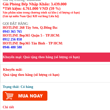
Giá Phòng Bếp Nhập Khẩu: 3.439.000
*Tiết kiệm:
4.761.000
VND (
59 %
)
Sản phẩm nằm trong chương trình xả kho ( số lượng có hạn)
(Giá tại miền Nam Quý KH vui lòng Liên hệ)
GỌI ĐẶT HÀNG:
HOTLINE 268 Tây Sơn, Q.Đống Đa:
0943 365 765
HOTLINE Bep365 Quận 5 - TP.HCM:
0912 256 858
HOTLINE Bep365 Tân Bình - TP HCM:
0946 480 580
Khuyến mại:
Quà tặng theo hãng (số lượng có hạn)
Khuyến mãi:
Quà tặng theo hãng (số lượng có hạn)
Trạng thái: Có hàng
Chi tiết