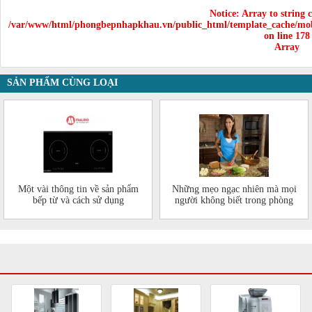
Notice
: Array to string 
/var/www/html/phongbepnhapkhau.vn/public_html/template_cache/mob
on line
178
Array
SẢN PHẨM CÙNG LOẠI
Một vài thông tin về sản phẩm
Những mẹo ngạc nhiên mà mọi
bếp từ và cách sử dụng
người không biết trong phòng
bếp của mình