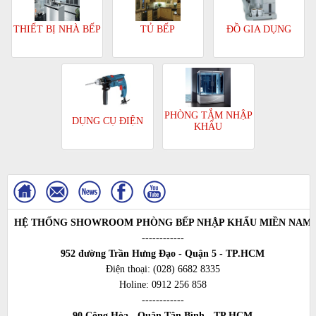
TỦ BẾP
ĐỒ GIA DỤNG
THIẾT BỊ NHÀ BẾP
PHÒNG TẮM NHẬP
DỤNG CỤ ĐIỆN
KHẨU
HỆ THỐNG SHOWROOM PHÒNG BẾP NHẬP KHẨU MIỀN NAM
------------
952 đường Trần Hưng Đạo - Quận 5 - TP.HCM
Điện thoại:
(028) 6682 8335
Holine:
0912 256 858
------------
90 Cộng Hòa - Quận Tân Bình - TP.HCM