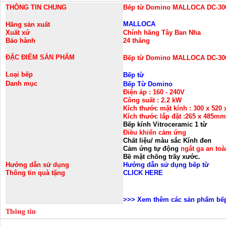
THÔNG TIN CHUNG
Bếp từ Domino MALLOCA DC-30
MALLOCA
Hãng sản xuất
Xuất xứ
Chính hãng Tây Ban Nha
Bảo hành
24 tháng
ĐẶC ĐIỂM SẢN PHẨM
Bếp từ Domino MALLOCA DC-30
Loại bếp
Bếp từ
Danh mục
Bếp Từ Domino
Điện áp :
160 - 240V
Công suất :
2.2 kW
Kích thước mặt kính :
300 x 520
Kích thước lắp đặt :
265 x 485mm
Bếp kính
Vitroceramic 1 từ
Điều khiển cảm ứng
Chất liệu/ màu sắc Kính đen
Cảm ứng tự động
ngắt ga an toà
Bề mặt chống trầy xước.
Hướng dẫn sử dụng
Hướng dẫn sử dụng bếp từ
Thông tin quà tặng
CLICK HERE
>>>
Xem thêm các sản phẩm bếp
Thông tin