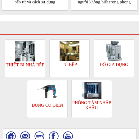
bếp từ và cách sử dụng
người không biết trong phòng
bếp của mình
TỦ BẾP
ĐỒ GIA DỤNG
THIẾT BỊ NHÀ BẾP
PHÒNG TẮM NHẬP
DỤNG CỤ ĐIỆN
KHẨU