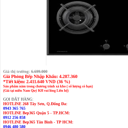
Giá thị trường:
6.699.000
Giá Phòng Bếp Nhập Khẩu: 4.287.360
*Tiết kiệm:
2.411.640
VND (
36 %
)
Sản phẩm nằm trong chương trình xả kho ( số lượng có hạn)
(Giá tại miền Nam Quý KH vui lòng Liên hệ)
GỌI ĐẶT HÀNG:
HOTLINE 268 Tây Sơn, Q.Đống Đa:
0943 365 765
HOTLINE Bep365 Quận 5 - TP.HCM:
0912 256 858
HOTLINE Bep365 Tân Bình - TP HCM:
0946 480 580