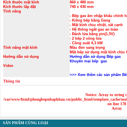
Kích thước mặt kính
860 x 480 mm
Kích thước lắp đặt
740 x 430 mm
Tính năng
- Bếp gas âm nhập khẩu chính 
- Kiềng bếp bằng Gang
- Mặt kính chịu nhiệt, vát cạnh
- Hệ thống ngắt gas an toàn
- Đánh lửa bằng pin(1,5V)
- 2 bếp 2 vòng lửa
- Công suất 4,3 kW
Tính năng mặt kính
Màu đen sang trọng
Mặt bếp sử dụng mặt kính chịu l
Hướng dẫn sử dụng
Hướng dẫn sử dụng Bếp gas
Khuyến mại bếp gas
Video
>>>
Xem thêm các sản phẩm Bếp
Thông tin
Notice
: Array to string 
/var/www/html/phongbepnhapkhau.vn/public_html/template_cache/mob
on line
178
Array
SẢN PHẨM CÙNG LOẠI