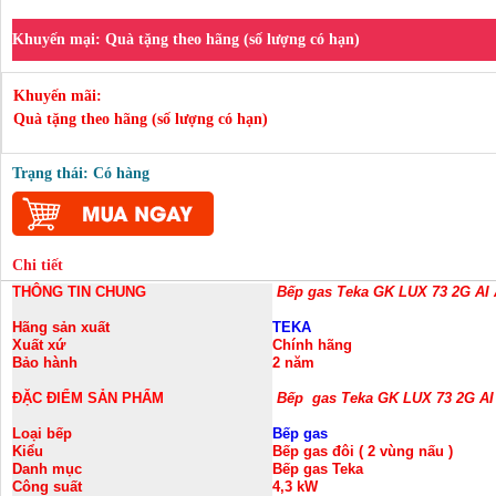
Khuyến mại:
Quà tặng theo hãng (số lượng có hạn)
Khuyến mãi:
Quà tặng theo hãng (số lượng có hạn)
Trạng thái: Có hàng
Chi tiết
THÔNG TIN CHUNG
Bếp gas Teka GK LUX 73 2G AI
Hãng sản xuất
TEKA
Xuất xứ
Chính hãng
Bảo hành
2 năm
ĐẶC ĐIỂM SẢN PHẨM
Bếp
gas Teka GK LUX 73 2G AI
Loại bếp
Bếp gas
Kiểu
Bếp gas đôi ( 2 vùng nấu )
Danh mục
Bếp gas Teka
Công suất
4,3 kW