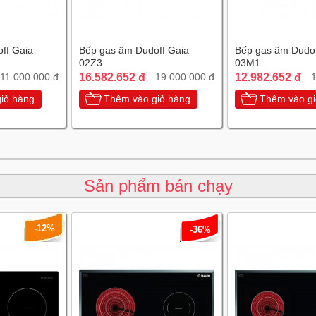
ff Gaia
Bếp gas âm Dudoff Gaia
Bếp gas âm Dudof
02Z3
03M1
16.582.652 đ
12.982.652 đ
11.000.000 đ
19.000.000 đ
1
iỏ hàng
Thêm vào giỏ hàng
Thêm vào gi
Sản phẩm bán chạy
-12%
-36%