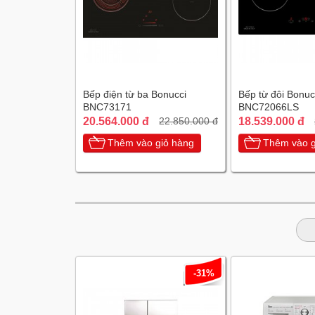
Bếp điện từ ba Bonucci
Bếp từ đôi Bonuc
BNC73171
BNC72066LS
20.564.000 đ
18.539.000 đ
22.850.000 đ
Thêm vào giỏ hàng
Thêm vào g
-31%