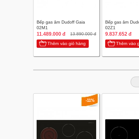
Bếp gas âm Dudoff Gaia
Bếp gas âm Dudo
02M1
02Z1
11.489.000 đ
9.837.652 đ
13.890.000 đ
Thêm vào giỏ hàng
Thêm vào g
-11%