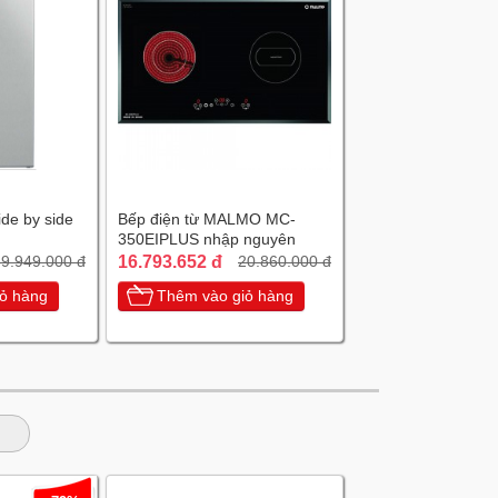
ide by side
Bếp điện từ MALMO MC-
350EIPLUS nhập nguyên
chiếc Tây Ban Nha
16.793.652 đ
9.949.000 đ
20.860.000 đ
ỏ hàng
Thêm vào giỏ hàng