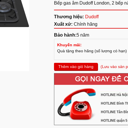
Bếp gas âm Dudoff London, 2 bếp n
Thương hiệu:
Dudoff
Xuất xứ:
Chính hãng
Bảo hành:
5 năm
Khuyến mãi:
Quà tặng theo hãng (số lượng có hạn)
Thêm vào giỏ hàng
(Lưu vào sản p
HOTLINE Hà Nội 
HOTLINE Bình Th
HOTLINE Tân Bìn
HOTLINE quận 5 