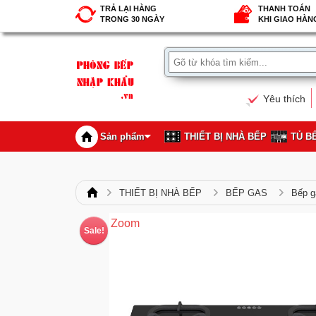
TRẢ LẠI HÀNG
THANH TOÁN
TRONG 30 NGÀY
KHI GIAO HÀN
Yêu thích
Sản phẩm
THIẾT BỊ NHÀ BẾP
TỦ B
THIẾT BỊ NHÀ BẾP
BẾP GAS
Bếp 
Zoom
Sale!