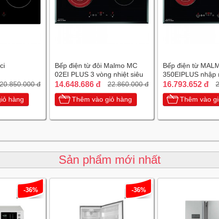
ci
Bếp điện từ đôi Malmo MC
Bếp điện từ MAL
02EI PLUS 3 vòng nhiệt siêu
350EIPLUS nhập 
tiết kiệm điện
chiếc Tây Ban Nh
14.648.686 đ
16.793.652 đ
20.850.000 đ
22.860.000 đ
2
iỏ hàng
Thêm vào giỏ hàng
Thêm vào gi
Sản phẩm mới nhất
-36%
-36%