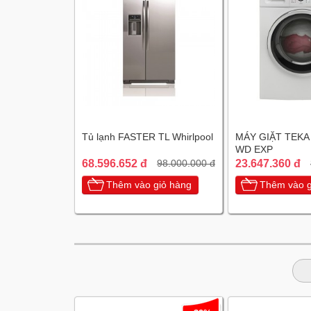
Tủ lạnh FASTER TL Whirlpool
MÁY GIẶT TEKA
WD EXP
68.596.652 đ
23.647.360 đ
98.000.000 đ
Thêm vào giỏ hàng
Thêm vào g