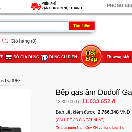
MIỄN PHÍ
PHÒNG BẾP
G
VẬN CHUYỂN NỘI THÀNH
Giỏ hàng (
0
)
ẾP
ĐỒ GIA DỤNG
DỤNG CỤ ĐIỆN
Thương hiệu
gas DUDOFF
Bếp gas âm Dudoff Ga
11.033.652 đ
13.800.000 đ
Bạn tiết kiệm được:
2.766.348
VND 
(CALL ĐỂ CÓ GIÁ TỐT NHẤT)
(Giá tại miền Nam Quý KH vui lòng Liên hệ)