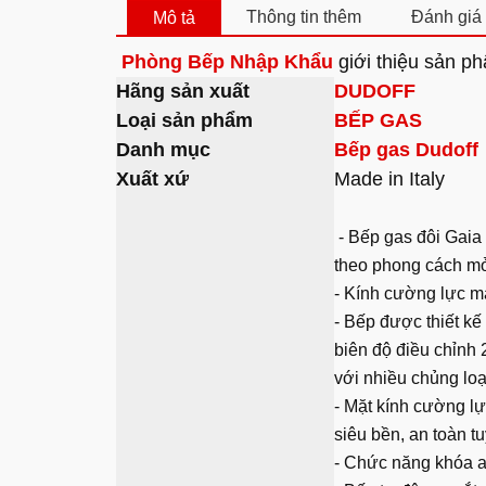
Thông tin thêm
Đánh giá 
Mô tả
Phòng Bếp Nhập Khẩu
giới thiệu sản 
Hãng sản xuất
DUDOFF
Loại sản phẩm
BẾP GAS
Danh mục
Bếp gas Dudoff
Xuất xứ
Made in Italy
- Bếp gas đôi Gaia 
theo phong cách mở
- Kính cường lực 
- Bếp được thiết k
biên độ điều chỉnh
với nhiều chủng loạ
- Mặt kính cường lự
siêu bền, an toàn t
- Chức năng khóa a