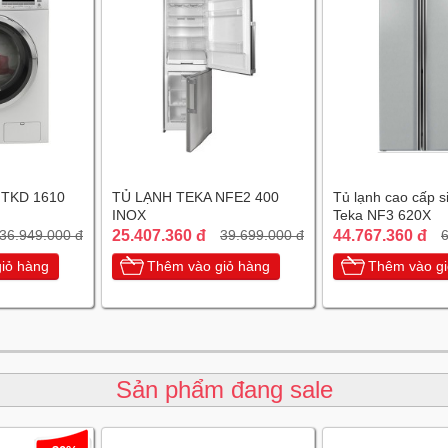
 TKD 1610
TỦ LẠNH TEKA NFE2 400
Tủ lạnh cao cấp s
INOX
Teka NF3 620X
25.407.360 đ
44.767.360 đ
36.949.000 đ
39.699.000 đ
6
iỏ hàng
Thêm vào giỏ hàng
Thêm vào gi
Sản phẩm đang sale