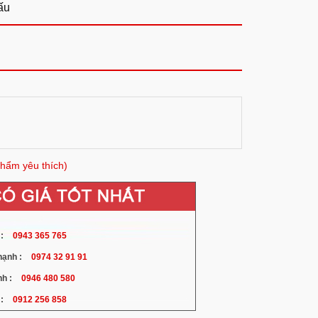
ấu
hẩm yêu thích)
:
0943 365 765
ạnh :
0974 32 91 91
h :
0946 480 580
:
0912 256 858