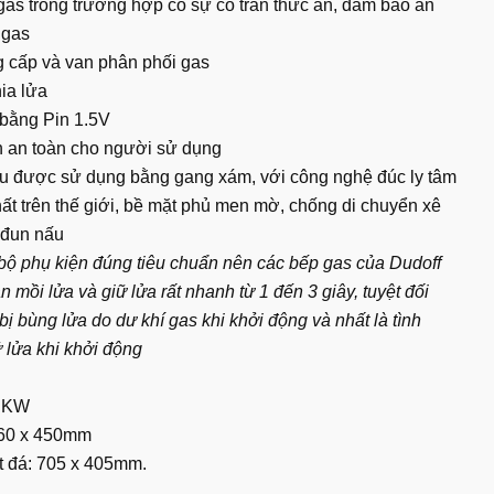
gas trong trường hợp có sự cố tràn thức ăn, đảm bảo an
 gas
g cấp và van phân phối gas
hia lửa
 bằng Pin 1.5V
n an toàn cho người sử dụng
ấu được sử dụng bằng gang xám, với công nghệ đúc ly tâm
 nhất trên thế giới, bề mặt phủ men mờ, chống di chuyển xê
h đun nấu
ộ phụ kiện đúng tiêu chuẩn nên các bếp gas của Dudoff
 mồi lửa và giữ lửa rất nhanh từ 1 đến 3 giây, tuyệt đối
bị bùng lửa do dư khí gas khi khởi động và nhất là tình
 lửa khi khởi động
0 KW
860 x 450mm
ặt đá: 705 x 405mm.