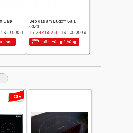
f Gaia
Bếp gas âm Dudoff Gaia
03Z3
17.282.652 đ
4.950.000 đ
19.800.000 đ
ỏ hàng
Thêm vào giỏ hàng
-20%