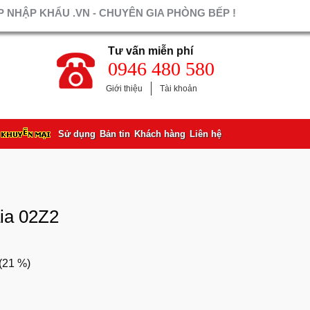
 NHẬP KHẨU .VN - CHUYÊN GIA PHÒNG BẾP !
Tư vấn miễn phí
0946 480 580
Giới thiệu
Tài khoản
Sử dụng
Bản tin
Khách hàng
Liên hệ
ia 02Z2
(
21 %
)