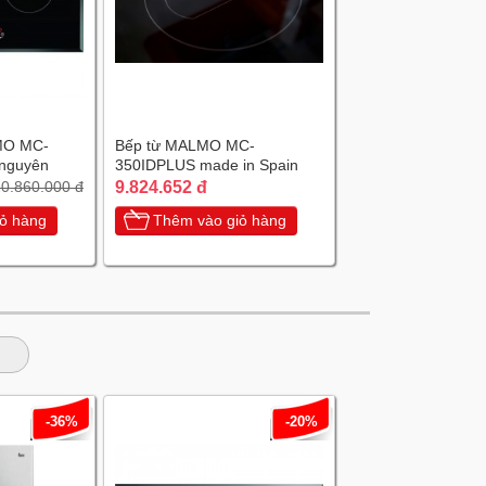
MO MC-
Bếp từ MALMO MC-
nguyên
350IDPLUS made in Spain
a
9.824.652 đ
0.860.000 đ
ỏ hàng
Thêm vào giỏ hàng
-36%
-20%