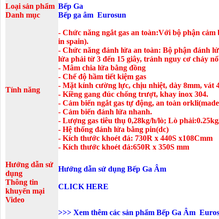
Loại sản phẩm
Bếp Ga
Danh mục
Bếp ga âm
Eurosun
- Chức năng ngắt gas an toàn:
Với bộ phận cảm b
in spain).
- Chức năng đánh lửa an toàn:
Bộ phận đánh lửa
lửa phải từ 3 đến 15 giây, tránh nguy cơ cháy nổ 
- Mâm chia lửa bằng đồng
- Chế độ hầm tiết kiệm gas
- Mặt kính cường lực, chịu nhiệt, dày 8mm, vát 
Tính năng
- Kiềng gang đúc chống trượt, khay inox 304.
- Cảm biến ngắt gas tự động, an toàn orkli(made 
- Cảm biến đánh lửa nhanh.
- Lượng gas tiêu thụ 0,28kg/h/lò; Lò phải:0.25kg
- Hệ thống đánh lửa bằng pin(dc)
- Kích thước khoét đá: 730R x 440S x108Cmm
- Kích thước khoét đá:650R x 350S mm
Hướng dẫn sử
Hướng dẫn sử dụng Bếp Ga Âm
dụng
Thông tin
CLICK HERE
khuyến mại
Video
>>>
Xem thêm các sản phẩm Bếp Ga Âm Euros