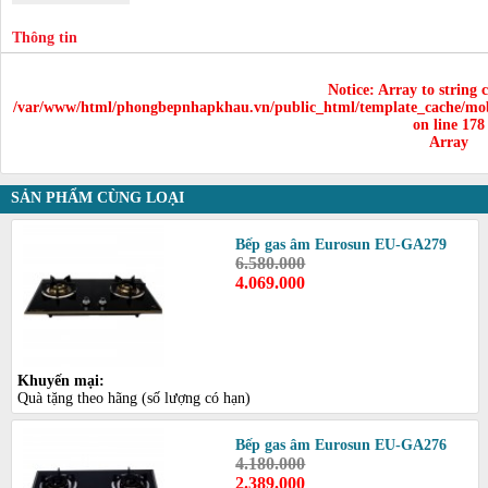
Thông tin
Notice
: Array to string 
/var/www/html/phongbepnhapkhau.vn/public_html/template_cache/mob
on line
178
Array
SẢN PHẨM CÙNG LOẠI
Bếp gas âm Eurosun EU-GA279
6.580.000
4.069.000
Khuyến mại:
Quà tặng theo hãng (số lượng có hạn)
Bếp gas âm Eurosun EU-GA276
4.180.000
2.389.000