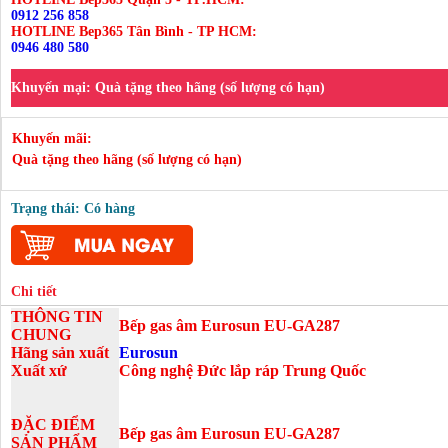
0912 256 858
HOTLINE Bep365 Tân Bình - TP HCM:
0946 480 580
Khuyến mại:
Quà tặng theo hãng (số lượng có hạn)
Khuyến mãi:
Quà tặng theo hãng (số lượng có hạn)
Trạng thái: Có hàng
Chi tiết
THÔNG TIN
Bếp gas âm Eurosun
EU-GA287
CHUNG
Hãng sản xuất
Eurosun
Xuất xứ
Công nghệ Đức lắp ráp Trung Quốc
ĐẶC ĐIỂM
Bếp gas âm Eurosun
EU-GA287
SẢN PHẨM