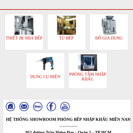
TỦ BẾP
ĐỒ GIA DỤNG
THIẾT BỊ NHÀ BẾP
PHÒNG TẮM NHẬP
DỤNG CỤ ĐIỆN
KHẨU
HỆ THỐNG SHOWROOM PHÒNG BẾP NHẬP KHẨU MIỀN NAM
------------
952 đường Trần Hưng Đạo - Quận 5 - TP.HCM